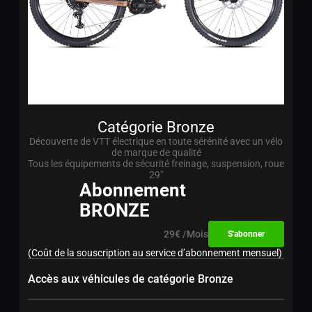
Catégorie Bronze
Découverte de VTT électrique en toute sérénité avec un vélo
de marque de qualité
Tous les équipements de sécurité freinage, suspension, roue
29″
Abonnement
BRONZE
29€ /Mois
S'abonner
(Coût de la souscription au service d’abonnement mensuel)
Accès aux véhicules de catégorie Bronze