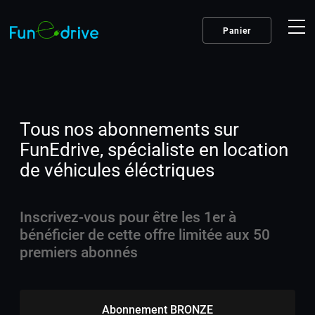
Skip
to
content
Panier
Tous nos abonnements sur
FunEdrive, spécialiste en location
de véhicules éléctriques
Inscrivez-vous pour être les 1er à
bénéficier de cette offre limitée aux 50
premiers abonnés
Abonnement BRONZE