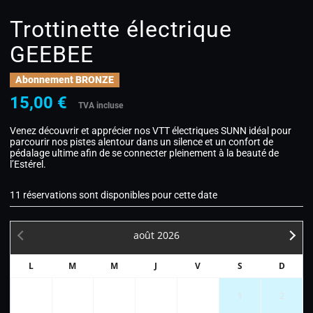
Trottinette électrique
GEEBEE
Abonnement BRONZE
15,00
€
TVA incluse
Venez découvrir et apprécier nos VTT électriques SUNN idéal pour
parcourir nos pistes alentour dans un silence et un confort de
pédalage ultime afin de se connecter pleinement à la beauté de
l’Estérel.
11 réservations sont disponibles pour cette date
août
2026
L
M
M
J
V
S
D
1
2